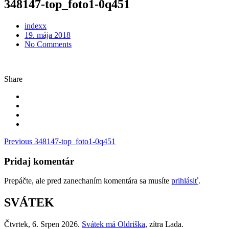
348147-top_foto1-0q451
indexx
Posted
19. mája 2018
on
No Comments
Share
Navigácia
Previous
348147-top_foto1-0q451
v
Pridaj komentár
článku
Prepáčte, ale pred zanechaním komentára sa musíte
prihlásiť
.
SVÁTEK
Čtvrtek
, 6. Srpen 2026.
Svátek má
Oldriška
, zítra
Lada
.