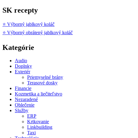
SK recepty
⭐ Výborný jablkový koláč
⭐ Výborný obrátený jablkový koláč
Kategórie
Audio
Doplnky
Exteriér
Priemyselné brány
Terasové dosky
Financie
Kozmetika a liečiteľstvo
Nezaradené
Oblečenie
Služby
ERP
Krtkovanie
Linkbuilding
Taxi