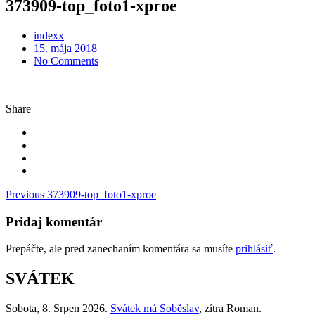
373909-top_foto1-xproe
indexx
Posted
15. mája 2018
on
No Comments
Share
Navigácia
Previous
373909-top_foto1-xproe
v
Pridaj komentár
článku
Prepáčte, ale pred zanechaním komentára sa musíte
prihlásiť
.
SVÁTEK
Sobota
, 8. Srpen 2026.
Svátek má
Soběslav
, zítra
Roman
.