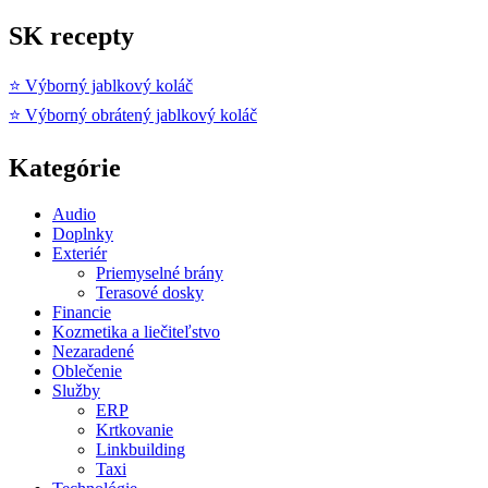
SK recepty
⭐ Výborný jablkový koláč
⭐ Výborný obrátený jablkový koláč
Kategórie
Audio
Doplnky
Exteriér
Priemyselné brány
Terasové dosky
Financie
Kozmetika a liečiteľstvo
Nezaradené
Oblečenie
Služby
ERP
Krtkovanie
Linkbuilding
Taxi