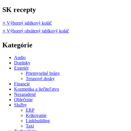
SK recepty
⭐ Výborný jablkový koláč
⭐ Výborný obrátený jablkový koláč
Kategórie
Audio
Doplnky
Exteriér
Priemyselné brány
Terasové dosky
Financie
Kozmetika a liečiteľstvo
Nezaradené
Oblečenie
Služby
ERP
Krtkovanie
Linkbuilding
Taxi