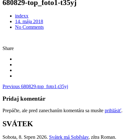
680829-top_foto1-t35yj
indexx
Posted
14. mája 2018
on
No Comments
Share
Navigácia
Previous
680829-top_foto1-t35yj
v
Pridaj komentár
článku
Prepáčte, ale pred zanechaním komentára sa musíte
prihlásiť
.
SVÁTEK
Sobota
, 8. Srpen 2026.
Svátek má
Soběslav
, zítra
Roman
.