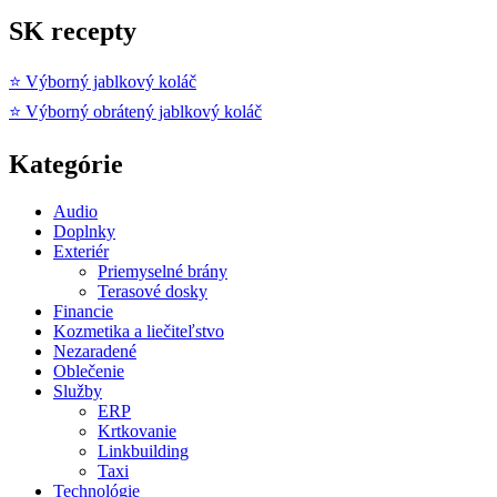
SK recepty
⭐ Výborný jablkový koláč
⭐ Výborný obrátený jablkový koláč
Kategórie
Audio
Doplnky
Exteriér
Priemyselné brány
Terasové dosky
Financie
Kozmetika a liečiteľstvo
Nezaradené
Oblečenie
Služby
ERP
Krtkovanie
Linkbuilding
Taxi
Technológie