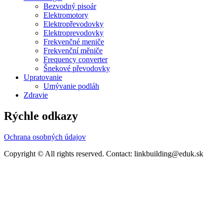
Bezvodný pisoár
Elektromotory
Elektropřevodovky
Elektroprevodovky
Frekvenčné meniče
Frekvenční měniče
Frequency converter
Šnekové převodovky
Upratovanie
Umývanie podláh
Zdravie
Rýchle odkazy
Ochrana osobných údajov
Copyright © All rights reserved. Contact: linkbuilding@eduk.sk