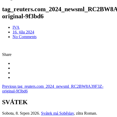
tag_reuters.com_2024_newsml_RC2BW8
original-9f3bd6
IVA
Posted
16. júla 2024
on
No Comments
Share
Navigácia
Previous
tag_reuters.com_2024_newsml_RC2BW8A39F3Z-
original-9f3bd6
v
článku
SVÁTEK
Sobota
, 8. Srpen 2026.
Svátek má
Soběslav
, zítra
Roman
.