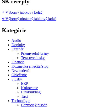
SK recepty
⭐ Výborný jablkový koláč
⭐ Výborný obrátený jablkový koláč
Kategórie
Audio
Doplnky
Exteriér
Priemyselné brány
Terasové dosky
Financie
Kozmetika a liečiteľstvo
Nezaradené
Oblečenie
Služby
ERP
Krtkovanie
Linkbuilding
Taxi
Technológie
Bezvodný pisoár