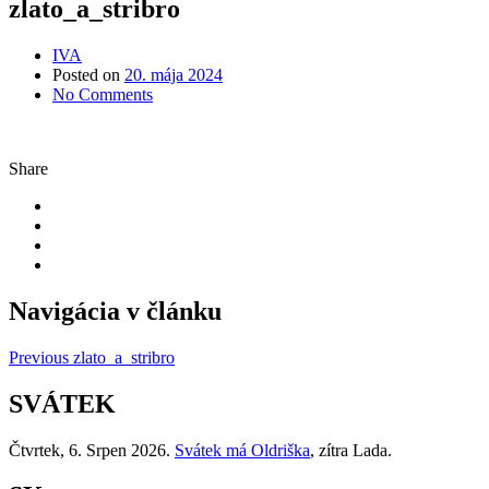
zlato_a_stribro
IVA
Posted on
20. mája 2024
No Comments
Share
Navigácia v článku
Previous
zlato_a_stribro
SVÁTEK
Čtvrtek
, 6. Srpen 2026.
Svátek má
Oldriška
, zítra
Lada
.