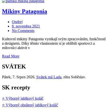
Mikiny Patagonia
Ondrej
Posted
8. novembra 2021
on
No Comments
Kultovní mikiny Patagonia vynikají svým zpracováním, funkčností
a designem. Díky těmto vlastnostem si je oblíbili sportovci a
milovníci aktivit v
„Mikiny
Read More
Patagonia“
SVÁTEK
Pátek
, 7. Srpen 2026.
Svátek má
Lada
, zítra
Soběslav
.
SK recepty
⭐ Výborný jablkový koláč
⭐ Výborný obrátený jablkový koláč