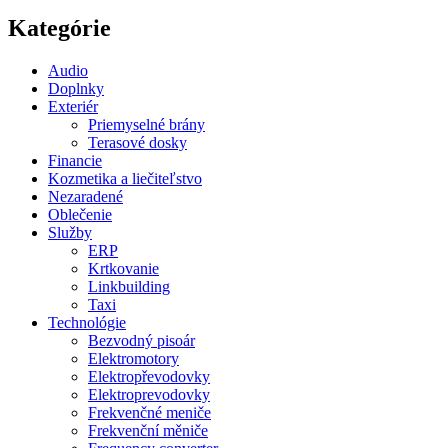
Kategórie
Audio
Doplnky
Exteriér
Priemyselné brány
Terasové dosky
Financie
Kozmetika a liečiteľstvo
Nezaradené
Oblečenie
Služby
ERP
Krtkovanie
Linkbuilding
Taxi
Technológie
Bezvodný pisoár
Elektromotory
Elektropřevodovky
Elektroprevodovky
Frekvenčné meniče
Frekvenční měniče