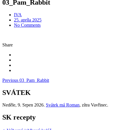
03_Pam_Rabbit
IVA
Posted
25. apríla 2025
on
No Comments
Share
Navigácia
Previous
03_Pam_Rabbit
v
SVÁTEK
článku
Neděle
, 9. Srpen 2026.
Svátek má
Roman
, zítra
Vavřinec
.
SK recepty