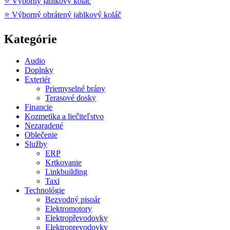
⭐ Výborný jablkový koláč
⭐ Výborný obrátený jablkový koláč
Kategórie
Audio
Doplnky
Exteriér
Priemyselné brány
Terasové dosky
Financie
Kozmetika a liečiteľstvo
Nezaradené
Oblečenie
Služby
ERP
Krtkovanie
Linkbuilding
Taxi
Technológie
Bezvodný pisoár
Elektromotory
Elektropřevodovky
Elektroprevodovky