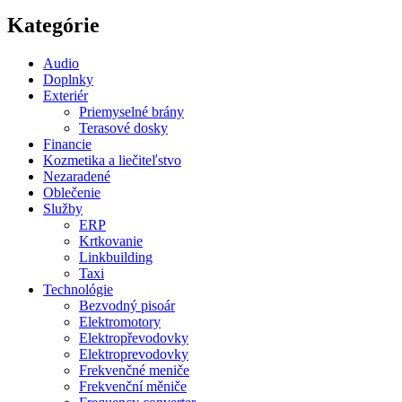
Kategórie
Audio
Doplnky
Exteriér
Priemyselné brány
Terasové dosky
Financie
Kozmetika a liečiteľstvo
Nezaradené
Oblečenie
Služby
ERP
Krtkovanie
Linkbuilding
Taxi
Technológie
Bezvodný pisoár
Elektromotory
Elektropřevodovky
Elektroprevodovky
Frekvenčné meniče
Frekvenční měniče