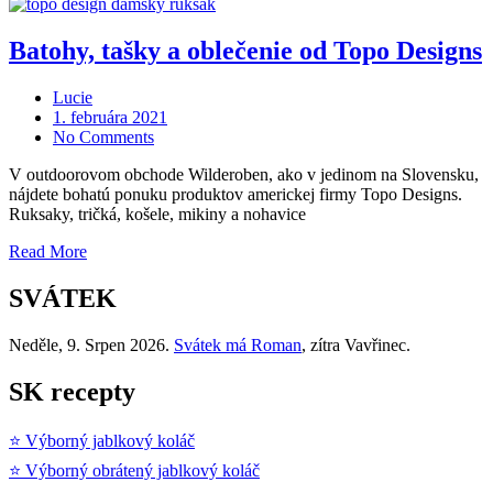
Batohy, tašky a oblečenie od Topo Designs
Lucie
Posted
1. februára 2021
on
No Comments
V outdoorovom obchode Wilderoben, ako v jedinom na Slovensku,
nájdete bohatú ponuku produktov americkej firmy Topo Designs.
Ruksaky, tričká, košele, mikiny a nohavice
„Batohy,
Read More
tašky
a
SVÁTEK
oblečenie
od
Neděle
, 9. Srpen 2026.
Svátek má
Roman
, zítra
Vavřinec
.
Topo
Designs“
SK recepty
⭐ Výborný jablkový koláč
⭐ Výborný obrátený jablkový koláč