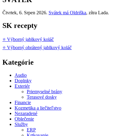
Čtvrtek
, 6. Srpen 2026.
Svátek má
Oldriška
, zítra
Lada
.
SK recepty
⭐ Výborný jablkový koláč
⭐ Výborný obrátený jablkový koláč
Kategórie
Audio
Doplnky
Exteriér
Priemyselné brány
Terasové dosky
Financie
Kozmetika a liečiteľstvo
Nezaradené
Oblečenie
Služby
ERP
Krtkovanie