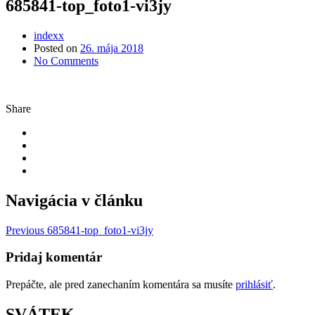
685841-top_foto1-vi3jy
indexx
Posted on
26. mája 2018
No Comments
Share
Navigácia v článku
Previous
685841-top_foto1-vi3jy
Pridaj komentár
Prepáčte, ale pred zanechaním komentára sa musíte
prihlásiť
.
SVÁTEK