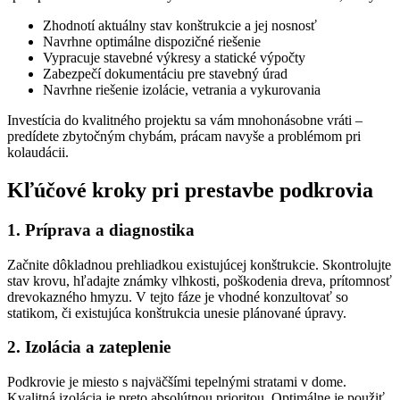
Zhodnotí aktuálny stav konštrukcie a jej nosnosť
Navrhne optimálne dispozičné riešenie
Vypracuje stavebné výkresy a statické výpočty
Zabezpečí dokumentáciu pre stavebný úrad
Navrhne riešenie izolácie, vetrania a vykurovania
Investícia do kvalitného projektu sa vám mnohonásobne vráti –
predídete zbytočným chybám, prácam navyše a problémom pri
kolaudácii.
Kľúčové kroky pri prestavbe podkrovia
1. Príprava a diagnostika
Začnite dôkladnou prehliadkou existujúcej konštrukcie. Skontrolujte
stav krovu, hľadajte známky vlhkosti, poškodenia dreva, prítomnosť
drevokazného hmyzu. V tejto fáze je vhodné konzultovať so
statikom, či existujúca konštrukcia unesie plánované úpravy.
2. Izolácia a zateplenie
Podkrovie je miesto s najväčšími tepelnými stratami v dome.
Kvalitná izolácia je preto absolútnou prioritou. Optimálne je použiť