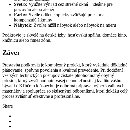
Svetlo:
Využite výhľad cez strešné okná – ideálne pre
pracovňu alebo ateliér
Farby:
Svetlé odtiene opticky zväčšujú priestor a
kompenzujú šikminy
Nábytok:
Zvoľte nižší nábytok alebo nábytok na mieru
Podkrovie je skvelé na detské izby, hosťovskú spálňu, domáce kino,
knižnicu alebo fitnes zónu.
Záver
Prestavba podkrovia je komplexný projekt, ktorý vyžaduje dôkladné
plánovanie, správne povolenia a kvalitné prevedenie. Pri dodržaní
všetkých technických postupov získate plnohodnotný obytný
priestor, ktorý zvýši hodnotu vašej nehnuteľnosti aj kvalitu vášho
bývania. Kľúčom k úspechu je odborná príprava, výber kvalitných
materiálov a spolupráca so skúsenými odborníkmi, ktorí dokážu celý
proces zvládnuť efektívne a profesionálne.
Share