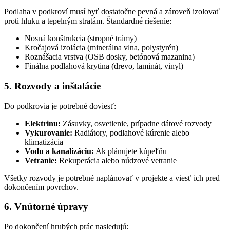
Podlaha v podkroví musí byť dostatočne pevná a zároveň izolovať
proti hluku a tepelným stratám. Štandardné riešenie:
Nosná konštrukcia (stropné trámy)
Kročajová izolácia (minerálna vlna, polystyrén)
Roznášacia vrstva (OSB dosky, betónová mazanina)
Finálna podlahová krytina (drevo, laminát, vinyl)
5. Rozvody a inštalácie
Do podkrovia je potrebné doviesť:
Elektrinu:
Zásuvky, osvetlenie, prípadne dátové rozvody
Vykurovanie:
Radiátory, podlahové kúrenie alebo
klimatizácia
Vodu a kanalizáciu:
Ak plánujete kúpeľňu
Vetranie:
Rekuperácia alebo núdzové vetranie
Všetky rozvody je potrebné naplánovať v projekte a viesť ich pred
dokončením povrchov.
6. Vnútorné úpravy
Po dokončení hrubých prác nasledujú: