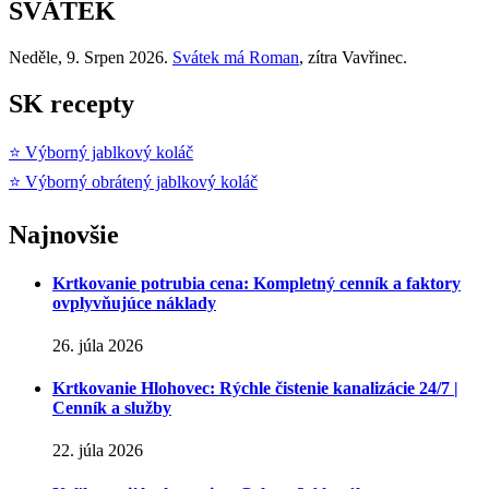
SVÁTEK
Neděle
, 9. Srpen 2026.
Svátek má
Roman
, zítra
Vavřinec
.
SK recepty
⭐ Výborný jablkový koláč
⭐ Výborný obrátený jablkový koláč
Najnovšie
Krtkovanie potrubia cena: Kompletný cenník a faktory
ovplyvňujúce náklady
26. júla 2026
Krtkovanie Hlohovec: Rýchle čistenie kanalizácie 24/7 |
Cenník a služby
22. júla 2026