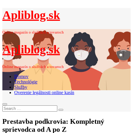
Apliblog.sk
Online magazín o službách a tovaroch
Apliblog.sk
Online magazín o službách a tovaroch
Domov
Technológie
Služby
Overenie legálnosti online kasín
Search
Search
for:
Prestavba podkrovia: Kompletný
sprievodca od A po Z