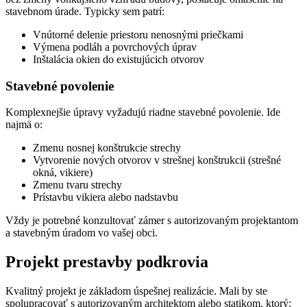
stavebnom úrade. Typicky sem patrí:
Vnútorné delenie priestoru nenosnými priečkami
Výmena podláh a povrchových úprav
Inštalácia okien do existujúcich otvorov
Stavebné povolenie
Komplexnejšie úpravy vyžadujú riadne stavebné povolenie. Ide
najmä o:
Zmenu nosnej konštrukcie strechy
Vytvorenie nových otvorov v strešnej konštrukcii (strešné
okná, vikiere)
Zmenu tvaru strechy
Prístavbu vikiera alebo nadstavbu
Vždy je potrebné konzultovať zámer s autorizovaným projektantom
a stavebným úradom vo vašej obci.
Projekt prestavby podkrovia
Kvalitný projekt je základom úspešnej realizácie. Mali by ste
spolupracovať s autorizovaným architektom alebo statikom, ktorý: