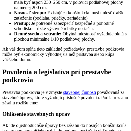
mala byť aspoň 230–250 cm, v polovici podlahovej plochy
najmenej 200 cm.
Nosnosť stropu:
Existujúca konštrukcia musí uniesť ďalšie
zaťaženie (podlaha, priečky, zariadenie).
Prístup:
Je potrebné zabezpečiť bezpečné a pohodlné
schodisko – úzke výsuvné rebríky nestačia.
Denné svetlo a vetranie:
Obytná miestnosť vyžaduje okná s
plochou minimálne 1/10 podlahovej plochy.
Ak váš dom spĺňa tieto základné požiadavky, prestavba podkrovia
môže byť ekonomicky výhodnejšia než prístavba alebo kúpa
väčšieho domu.
Povolenia a legislatíva pri prestavbe
podkrovia
Prestavba podkrovia je v zmysle
stavebnej činnosti
považovaná za
stavebné úpravy, ktoré vyžadujú príslušné povolenia. Podľa rozsahu
zásahu rozlišujeme:
Ohlásenie stavebných úprav
Ak ide o jednoduchšie úpravy bez zásahu do nosných konštrukcií a
bez zmeny vonkajšieho vzhľadu budovy, postačuje ohlásenie na