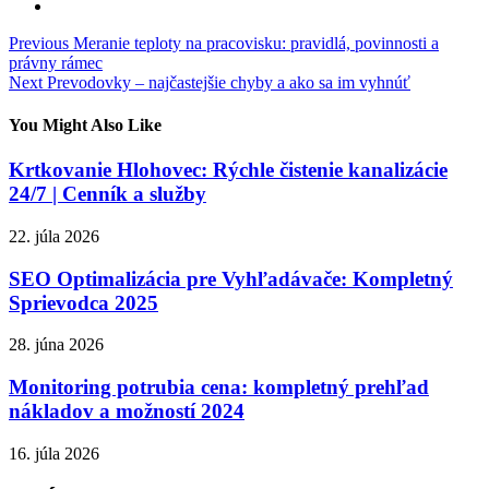
Navigácia
Previous
Meranie teploty na pracovisku: pravidlá, povinnosti a
právny rámec
v
Next
Prevodovky – najčastejšie chyby a ako sa im vyhnúť
článku
You Might Also Like
Krtkovanie Hlohovec: Rýchle čistenie kanalizácie
24/7 | Cenník a služby
22. júla 2026
SEO Optimalizácia pre Vyhľadávače: Kompletný
Sprievodca 2025
28. júna 2026
Monitoring potrubia cena: kompletný prehľad
nákladov a možností 2024
16. júla 2026