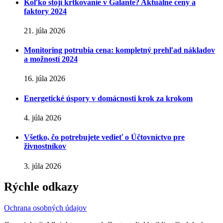
Koľko stojí krtkovanie v Galante? Aktuálne ceny a
faktory 2024
21. júla 2026
Monitoring potrubia cena: kompletný prehľad nákladov
a možností 2024
16. júla 2026
Energetické úspory v domácnosti krok za krokom
4. júla 2026
Všetko, čo potrebujete vedieť o Účtovníctvo pre
živnostníkov
3. júla 2026
Rýchle odkazy
Ochrana osobných údajov