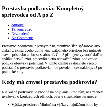
Prestavba podkrovia: Kompletný
sprievodca od A po Z
editorka
Posted
19. júna 2026
on
Nezaradené
No Comments
Prestavba podkrovia je jedným z najefektívnejších spôsobov, ako
získať z existujúceho domu viac užitočného priestoru bez nutnosti
stavať prístavbu alebo sa sťahovať. Či už plánujete vytvoriť ďalšiu
spálňu, detskú izbu, pracovňu alebo relaxačnú zónu, podkrovie
ponúka obrovský potenciál. V tomto článku sa dozviete všetko
podstatné o prestavbe podkrovia – od povolení, cez náklady, až po
praktické rady.
Kedy má zmysel prestavba podkrovia?
Nie každé podkrovie je vhodné na obývanie. Pred tým, než začnete
uvažovať o konkrétnych plánoch, overte si základné parametre:
Výška priestoru:
Minimálna výška v najnižšom bode by