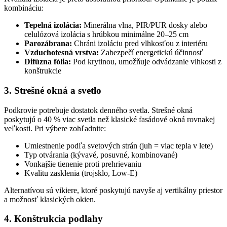
kombináciu:
Tepelná izolácia:
Minerálna vlna, PIR/PUR dosky alebo
celulózová izolácia s hrúbkou minimálne 20–25 cm
Parozábrana:
Chráni izoláciu pred vlhkosťou z interiéru
Vzduchotesná vrstva:
Zabezpečí energetickú účinnosť
Difúzna fólia:
Pod krytinou, umožňuje odvádzanie vlhkosti z
konštrukcie
3. Strešné okná a svetlo
Podkrovie potrebuje dostatok denného svetla. Strešné okná
poskytujú o 40 % viac svetla než klasické fasádové okná rovnakej
veľkosti. Pri výbere zohľadnite:
Umiestnenie podľa svetových strán (juh = viac tepla v lete)
Typ otvárania (kývavé, posuvné, kombinované)
Vonkajšie tienenie proti prehrievaniu
Kvalitu zasklenia (trojsklo, Low-E)
Alternatívou sú vikiere, ktoré poskytujú navyše aj vertikálny priestor
a možnosť klasických okien.
4. Konštrukcia podlahy