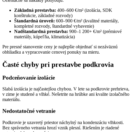
Orientačne sa náklady pohybujú:
Základná prestavba:
400–600 €/m² (izolácia, SDK
konštrukcie, základné rozvody)
Štandardná úroveň:
600–900 €/m² (kvalitné materiály,
kompletné rozvody, štandardné vybavenie)
Nadštandardná prestavba:
900–1 200+ €/m² (prémiové
materiály, kúpeľňa, klimatizácia)
Pre presné stanovenie ceny je najlepšie objednať si nezáväznú
obhliadku a vypracovanie cenovej ponuky na mieru.
Časté chyby pri prestavbe podkrovia
Podceňovanie izolácie
Slabá izolácia je najčastejšou chybou. V lete sa podkrovie prehrieva,
v zime je studené a vlhké. Nešetrite na hrúbke ani kvalite izolačného
materiálu.
Nedostatočné vetranie
Podkrovie je uzavretý priestor náchylný na kondenzáciu vlhkosti.
Bez správneho vetrania hrozí vznik plesní. Riešením je riadené