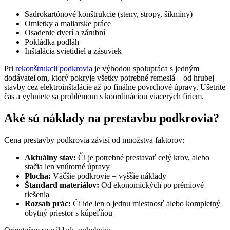
Sadrokartónové konštrukcie (steny, stropy, šikminy)
Omietky a maliarske práce
Osadenie dverí a zárubní
Pokládka podláh
Inštalácia svietidiel a zásuviek
Pri
rekonštrukcii podkrovia
je výhodou spolupráca s jedným
dodávateľom, ktorý pokryje všetky potrebné remeslá – od hrubej
stavby cez elektroinštalácie až po finálne povrchové úpravy. Ušetríte
čas a vyhniete sa problémom s koordináciou viacerých firiem.
Aké sú náklady na prestavbu podkrovia?
Cena prestavby podkrovia závisí od množstva faktorov:
Aktuálny stav:
Či je potrebné prestavať celý krov, alebo
stačia len vnútorné úpravy
Plocha:
Väčšie podkrovie = vyššie náklady
Štandard materiálov:
Od ekonomických po prémiové
riešenia
Rozsah prác:
Či ide len o jednu miestnosť alebo kompletný
obytný priestor s kúpeľňou