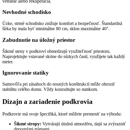
vetranie alebo rekuperácia.
Nevhodné schodisko
Úzke, strmé schodisko znižuje komfort a bezpečnosť. Štandardná
šírka by mala byť minimálne 80 cm, sklon maximálne 40°.
Zabudnutie na úložný priestor
Šikmé steny v podkroví obmedzujú využiteľnosť priestoru.
Naprojektujte vstavané skrine do nízkych častí, využijete tak každý
meter.
Ignorovanie statiky
Samovôľa pri zásahoch do nosných konštrukcií môže ohroziť
stabilitu celého domu. Vždy konzultujte so statikom.
Dizajn a zariadenie podkrovia
Podkrovie má svoje špecifiká, ktoré môžete premeniť na výhodu:
Šikmé stropy:
Vytvárajú útulnú atmosféru, dajú sa zvýrazniť
drevenými trámami