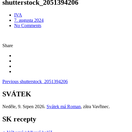
shutterstock_2051394206
IVA
Posted
7. augusta 2024
on
No Comments
Share
Navigácia
Previous
shutterstock_2051394206
v
SVÁTEK
článku
Neděle
, 9. Srpen 2026.
Svátek má
Roman
, zítra
Vavřinec
.
SK recepty