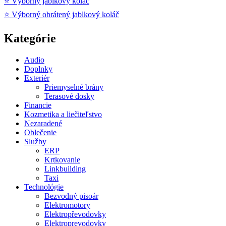
⭐ Výborný jablkový koláč
⭐ Výborný obrátený jablkový koláč
Kategórie
Audio
Doplnky
Exteriér
Priemyselné brány
Terasové dosky
Financie
Kozmetika a liečiteľstvo
Nezaradené
Oblečenie
Služby
ERP
Krtkovanie
Linkbuilding
Taxi
Technológie
Bezvodný pisoár
Elektromotory
Elektropřevodovky
Elektroprevodovky