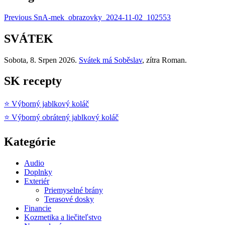
Previous
SnA-mek_obrazovky_2024-11-02_102553
SVÁTEK
Sobota
, 8. Srpen 2026.
Svátek má
Soběslav
, zítra
Roman
.
SK recepty
⭐ Výborný jablkový koláč
⭐ Výborný obrátený jablkový koláč
Kategórie
Audio
Doplnky
Exteriér
Priemyselné brány
Terasové dosky
Financie
Kozmetika a liečiteľstvo