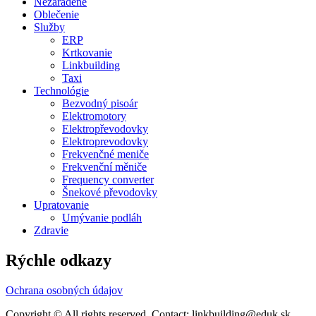
Nezaradené
Oblečenie
Služby
ERP
Krtkovanie
Linkbuilding
Taxi
Technológie
Bezvodný pisoár
Elektromotory
Elektropřevodovky
Elektroprevodovky
Frekvenčné meniče
Frekvenční měniče
Frequency converter
Šnekové převodovky
Upratovanie
Umývanie podláh
Zdravie
Rýchle odkazy
Ochrana osobných údajov
Copyright © All rights reserved. Contact: linkbuilding@eduk.sk