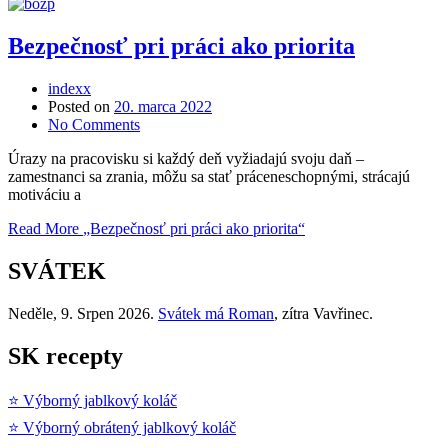
Bezpečnosť pri práci ako priorita
indexx
Posted on
20. marca 2022
No Comments
Úrazy na pracovisku si každý deň vyžiadajú svoju daň –
zamestnanci sa zrania, môžu sa stať práceneschopnými, strácajú
motiváciu a
Read More
„Bezpečnosť pri práci ako priorita“
SVÁTEK
Neděle
, 9. Srpen 2026.
Svátek má
Roman
, zítra
Vavřinec
.
SK recepty
⭐ Výborný jablkový koláč
⭐ Výborný obrátený jablkový koláč