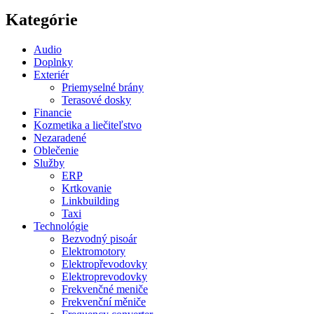
Kategórie
Audio
Doplnky
Exteriér
Priemyselné brány
Terasové dosky
Financie
Kozmetika a liečiteľstvo
Nezaradené
Oblečenie
Služby
ERP
Krtkovanie
Linkbuilding
Taxi
Technológie
Bezvodný pisoár
Elektromotory
Elektropřevodovky
Elektroprevodovky
Frekvenčné meniče
Frekvenční měniče