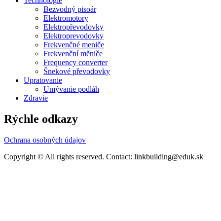
Technológie
Bezvodný pisoár
Elektromotory
Elektropřevodovky
Elektroprevodovky
Frekvenčné meniče
Frekvenční měniče
Frequency converter
Šnekové převodovky
Upratovanie
Umývanie podláh
Zdravie
Rýchle odkazy
Ochrana osobných údajov
Copyright © All rights reserved. Contact: linkbuilding@eduk.sk