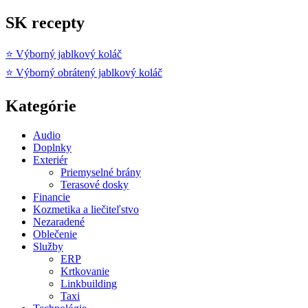
SK recepty
⭐ Výborný jablkový koláč
⭐ Výborný obrátený jablkový koláč
Kategórie
Audio
Doplnky
Exteriér
Priemyselné brány
Terasové dosky
Financie
Kozmetika a liečiteľstvo
Nezaradené
Oblečenie
Služby
ERP
Krtkovanie
Linkbuilding
Taxi