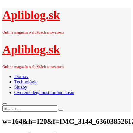
Apliblog.sk
Online magazín o službách a tovaroch
Apliblog.sk
Online magazín o službách a tovaroch
Domov
Technológie
Služby
Overenie legálnosti online kasín
Search
Search
for:
w=164&h=120&f=IMG_3144_6360385261