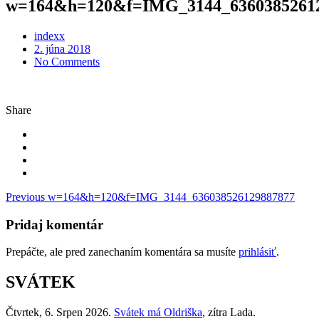
w=164&h=120&f=IMG_3144_6360385261
indexx
Posted
2. júna 2018
on
No Comments
Share
Navigácia
Previous
w=164&h=120&f=IMG_3144_636038526129887877
v
Pridaj komentár
článku
Prepáčte, ale pred zanechaním komentára sa musíte
prihlásiť
.
SVÁTEK
Čtvrtek
, 6. Srpen 2026.
Svátek má
Oldriška
, zítra
Lada
.