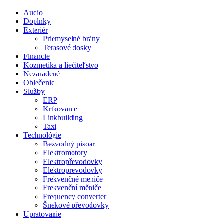
Audio
Doplnky
Exteriér
Priemyselné brány
Terasové dosky
Financie
Kozmetika a liečiteľstvo
Nezaradené
Oblečenie
Služby
ERP
Krtkovanie
Linkbuilding
Taxi
Technológie
Bezvodný pisoár
Elektromotory
Elektropřevodovky
Elektroprevodovky
Frekvenčné meniče
Frekvenční měniče
Frequency converter
Šnekové převodovky
Upratovanie