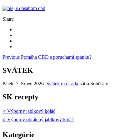
Share
Navigácia
Previous
Pomáha CBD s poruchami spánku?
v
SVÁTEK
článku
Pátek
, 7. Srpen 2026.
Svátek má
Lada
, zítra
Soběslav
.
SK recepty
⭐ Výborný jablkový koláč
⭐ Výborný obrátený jablkový koláč
Kategórie