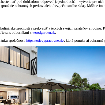
ch chcete mať pod dohľadom, odpoveď je jednoduchá – vytvorte pre nich 
a (použitie ochranných prvkov alebo bezpečnostného skla). Môžete im na
 kulinárske zručnosti a prekvapiť všetkých svojich priateľov a rodinu.
aďte sa s odborníkmi z
woodgarden.sk
.
tránku spoločnosti
https://odevypracovne.sk/
, ktorá ponúka aj ochranné