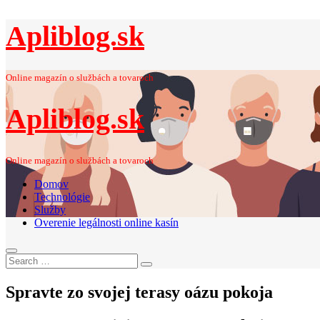
Apliblog.sk
Online magazín o službách a tovaroch
Apliblog.sk
Online magazín o službách a tovaroch
Domov
Technológie
Služby
Overenie legálnosti online kasín
Search
Search
for:
Spravte zo svojej terasy oázu pokoja