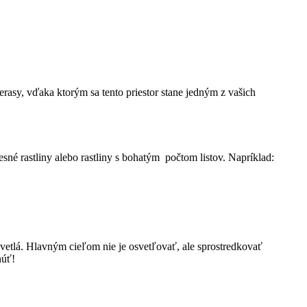
asy, vďaka ktorým sa tento priestor stane jedným z vašich
sné rastliny alebo rastliny s bohatým počtom listov. Napríklad:
svetlá. Hlavným cieľom nie je osvetľovať, ale sprostredkovať
núť!