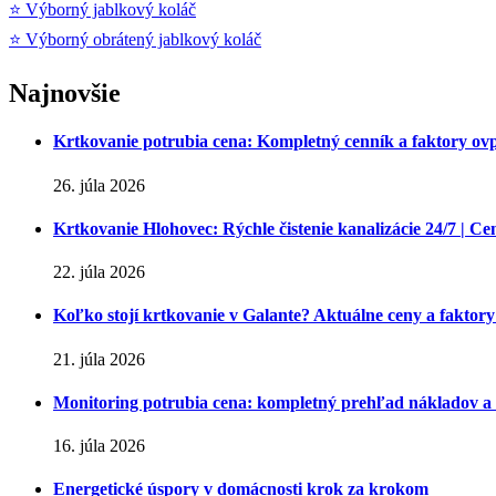
⭐ Výborný jablkový koláč
⭐ Výborný obrátený jablkový koláč
Najnovšie
Krtkovanie potrubia cena: Kompletný cenník a faktory ov
26. júla 2026
Krtkovanie Hlohovec: Rýchle čistenie kanalizácie 24/7 | Ce
22. júla 2026
Koľko stojí krtkovanie v Galante? Aktuálne ceny a faktory
21. júla 2026
Monitoring potrubia cena: kompletný prehľad nákladov a
16. júla 2026
Energetické úspory v domácnosti krok za krokom