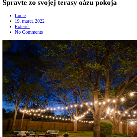
Spravte zo svojej terasy oázu pokoja
Lucie
Posted
19. marca 2022
on
Exteriér
No Comments