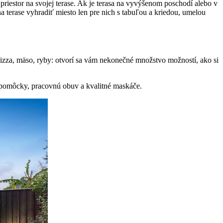
priestor na svojej terase. Ak je terasa na vyvýšenom poschodí alebo v
 terase vyhradiť miesto len pre nich s tabuľou a kriedou, umelou
 Pizza, mäso, ryby: otvorí sa vám nekonečné množstvo možností, ako si
 pomôcky, pracovnú obuv a kvalitné maskáče.