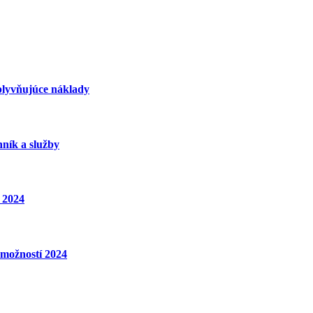
plyvňujúce náklady
nník a služby
 2024
 možností 2024