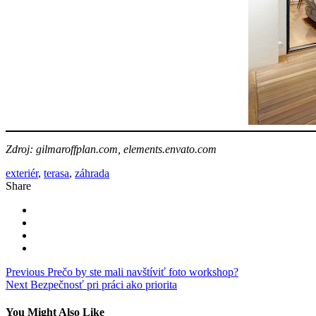
Zdroj: gilmaroffplan.com, elements.envato.com
exteriér
,
terasa
,
záhrada
Share
Navigácia
Previous
Prečo by ste mali navštíviť foto workshop?
Next
Bezpečnosť pri práci ako priorita
v
článku
You Might Also Like