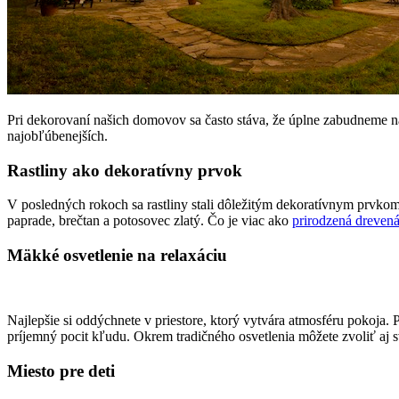
Pri dekorovaní našich domovov sa často stáva, že úplne zabudneme n
najobľúbenejších.
Rastliny ako dekoratívny prvok
V posledných rokoch sa rastliny stali dôležitým dekoratívnym prvkom 
paprade, brečtan a potosovec zlatý. Čo je viac ako
prirodzená drevená
Mäkké osvetlenie na relaxáciu
Najlepšie si oddýchnete v priestore, ktorý vytvára atmosféru pokoja
príjemný pocit kľudu. Okrem tradičného osvetlenia môžete zvoliť aj s
Miesto pre deti