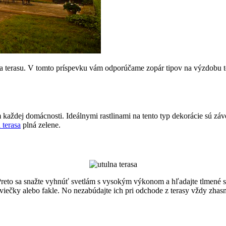
a terasu. V tomto príspevku vám odporúčame zopár tipov na výzdobu ter
každej domácnosti. Ideálnymi rastlinami na tento typ dekorácie sú záve
 terasa
plná zelene.
. Preto sa snažte vyhnúť svetlám s vysokým výkonom a hľadajte tlmené 
viečky alebo fakle. No nezabúdajte ich pri odchode z terasy vždy zhas