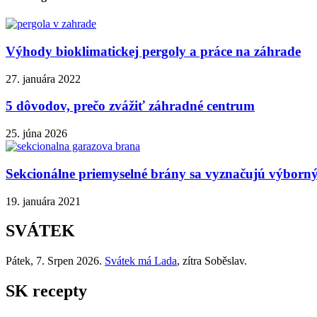
Výhody bioklimatickej pergoly a práce na záhrade
27. januára 2022
5 dôvodov, prečo zvážiť záhradné centrum
25. júna 2026
Sekcionálne priemyselné brány sa vyznačujú výborným
19. januára 2021
SVÁTEK
Pátek
, 7. Srpen 2026.
Svátek má
Lada
, zítra
Soběslav
.
SK recepty